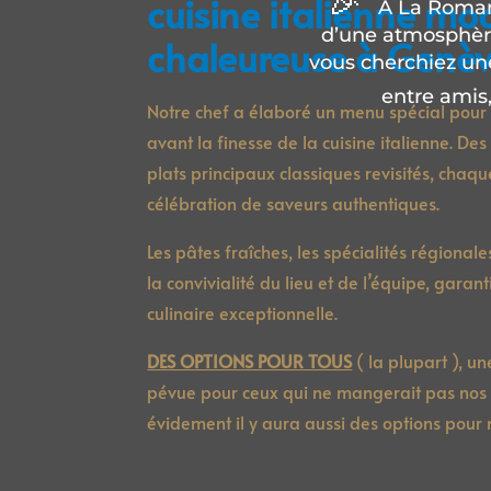
🎉
cuisine italienne mo
À La Roman
d’une atmosphère
chaleureuse à Genè
vous cherchiez un
entre amis,
Notre chef a élaboré un menu spécial pour 
avant la finesse de la cuisine italienne. D
plats principaux classiques revisités, chaq
célébration de saveurs authentiques.
Les pâtes fraîches, les spécialités région
la convivialité du lieu et de l’équipe, gara
culinaire exceptionnelle.
DES OPTIONS POUR TOUS
( la plupart ), u
pévue pour ceux qui ne mangerait pas nos 
évidement il y aura aussi des options pour