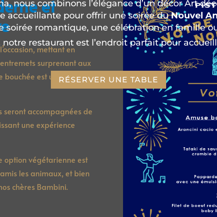
derne et
a, nous combinons l’élégance d’un décor Art déco
 accueillante pour offrir une soirée du
Nouvel An
ve
e soirée romantique, une célébration en famille o
 notre restaurant est l’endroit parfait pour accueill
l’occasion, mettant en
es entremets surprenant aux
ue bouchée est une
RÉSERVER UNE TABLE
ales seront accompagnées de
ntissant une expérience
ne option végétarienne est
amis les animaux, et bien
 nos chères Bambini.