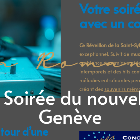
Votre soir
avec un co
Ce Réveillon de la Saint-Sy
exceptionnel. Suivit de mus
ambiance dynamique et fest
intemporels et des hits co
mélodies entraînantes pen
 Soirée du nouve
créant des
souvenirs mémo
Genève
tour d’une