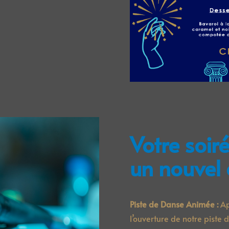
Votre soir
un nouvel
Piste de Danse Animée :
Apr
l’ouverture de notre piste