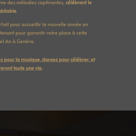
me des mélodies captivantes,
célébrant le
bliable
.
fait pour accueillir la nouvelle année en
enant pour garantir votre place à cette
vel An à Genève.
ez pour la musique, dansez pour célébrer, et
eront toute une vie.