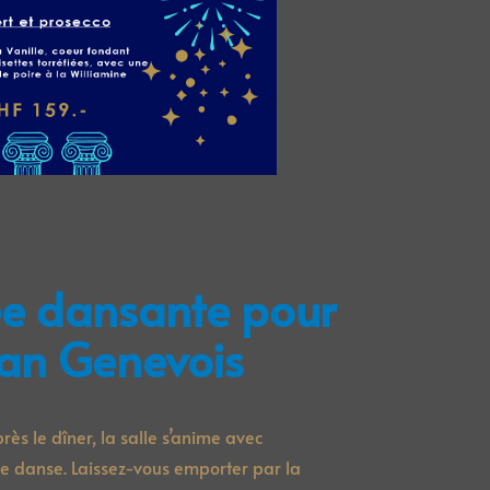
ée dansante pour
 an Genevois
ès le dîner, la salle s’anime avec
 de danse. Laissez-vous emporter par la