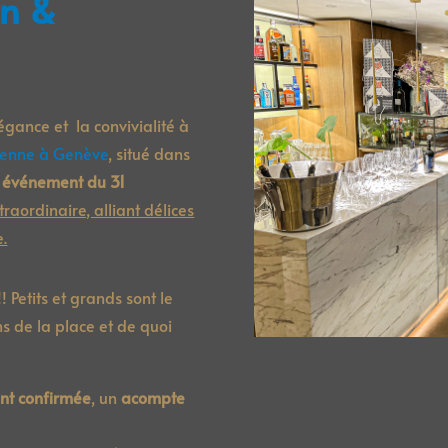
gn &
égance et la convivialité à
lienne à Genève
, situé dans
e
événement du 31
raordinaire, alliant délices
e.
 Petits et grands sont le
s de la place et de quoi
ent confirmée
, un
acompte