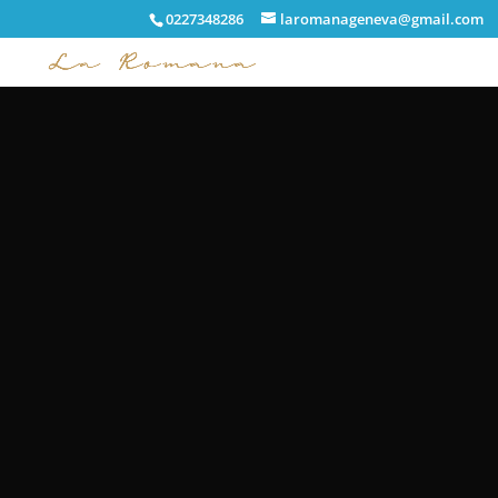
0227348286
laromanageneva@gmail.com