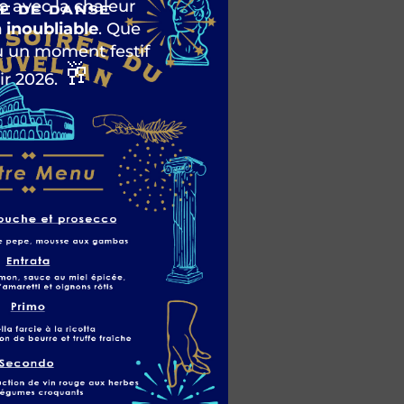
 avec la chaleur
 inoubliable
. Que
u un moment festif
🥂
ir 2026.